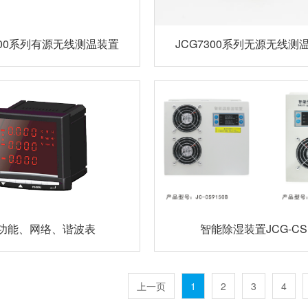
000系列有源无线测温装置
JCG7300系列无源无线测
功能、网络、谐波表
智能除湿装置JCG-CS
上一页
1
2
3
4