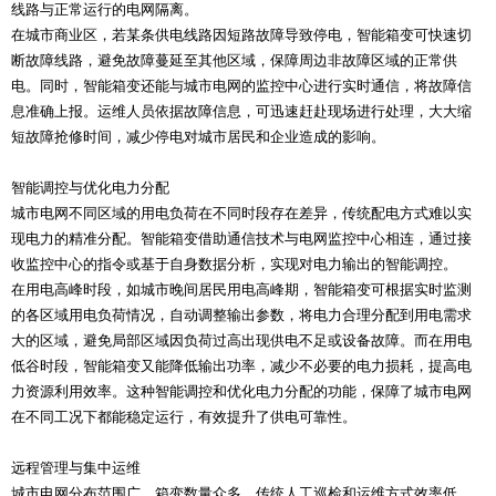
线路与正常运行的电网隔离。
在城市商业区，若某条供电线路因短路故障导致停电，智能箱变可快速切
断故障线路，避免故障蔓延至其他区域，保障周边非故障区域的正常供
电。同时，智能箱变还能与城市电网的监控中心进行实时通信，将故障信
息准确上报。运维人员依据故障信息，可迅速赶赴现场进行处理，大大缩
短故障抢修时间，减少停电对城市居民和企业造成的影响。
智能调控与优化电力分配
城市电网不同区域的用电负荷在不同时段存在差异，传统配电方式难以实
现电力的精准分配。智能箱变借助通信技术与电网监控中心相连，通过接
收监控中心的指令或基于自身数据分析，实现对电力输出的智能调控。
在用电高峰时段，如城市晚间居民用电高峰期，智能箱变可根据实时监测
的各区域用电负荷情况，自动调整输出参数，将电力合理分配到用电需求
大的区域，避免局部区域因负荷过高出现供电不足或设备故障。而在用电
低谷时段，智能箱变又能降低输出功率，减少不必要的电力损耗，提高电
力资源利用效率。这种智能调控和优化电力分配的功能，保障了城市电网
在不同工况下都能稳定运行，有效提升了供电可靠性。
远程管理与集中运维
城市电网分布范围广，箱变数量众多，传统人工巡检和运维方式效率低、