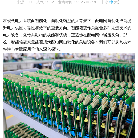
来源：JC
人气：962
发表时间：2025-06-19
【
小
中
大
】
在现代电力系统向智能化、自动化转型的大背景下，配电网自动化成为提
升电力供应可靠性和效率的重要方向。智能箱变作为融合多种先进技术的
电力设备，凭借其独特的功能和优势，正逐步在配电网中崭露头角。那
么，智能箱变究竟能否成为配电网自动化的关键设备？我们可以从其技术
特性与实际应用价值来深入探讨。