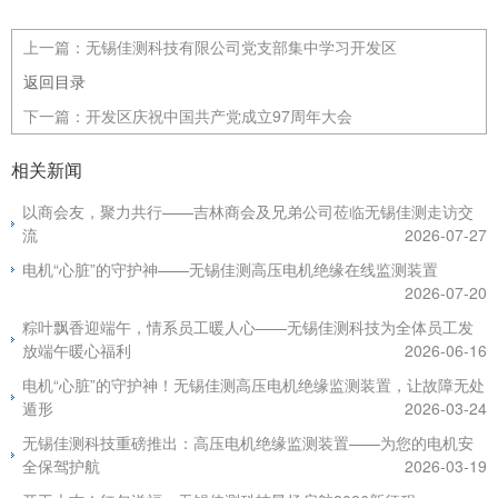
上一篇：
无锡佳测科技有限公司党支部集中学习开发区
返回目录
下一篇：
开发区庆祝中国共产党成立97周年大会
相关新闻
以商会友，聚力共行——吉林商会及兄弟公司莅临无锡佳测走访交
流
2026-07-27
电机“心脏”的守护神——无锡佳测高压电机绝缘在线监测装置
2026-07-20
粽叶飘香迎端午，情系员工暖人心——无锡佳测科技为全体员工发
放端午暖心福利
2026-06-16
电机“心脏”的守护神！无锡佳测高压电机绝缘监测装置，让故障无处
遁形
2026-03-24
无锡佳测科技重磅推出：高压电机绝缘监测装置——为您的电机安
全保驾护航
2026-03-19