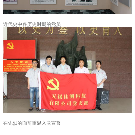
近代史中各历史时期的党员
在先烈的面前重温入党宣誓