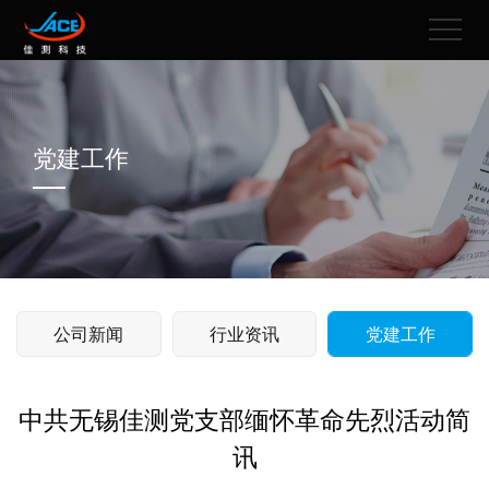
党建工作
公司新闻
行业资讯
党建工作
中共无锡佳测党支部缅怀革命先烈活动简
讯