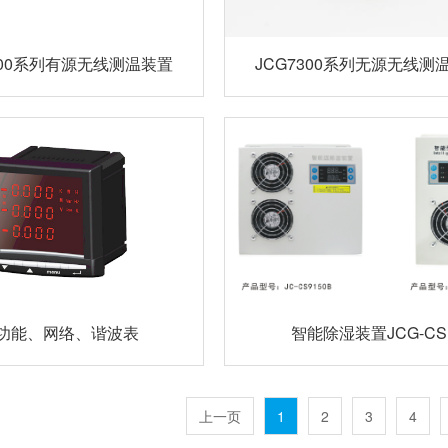
000系列有源无线测温装置
JCG7300系列无源无线测
功能、网络、谐波表
智能除湿装置JCG-CS
上一页
1
2
3
4