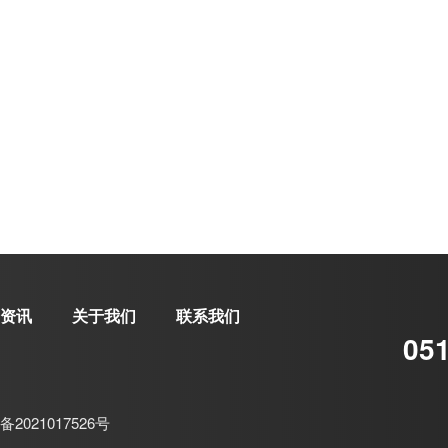
资讯
关于我们
联系我们
05
备2021017526号