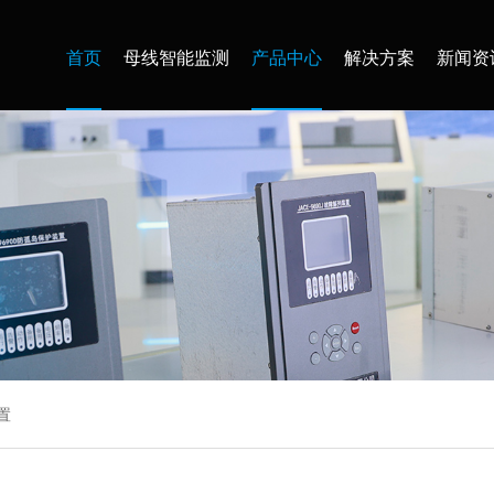
首页
母线智能监测
产品中心
解决方案
新闻资
置