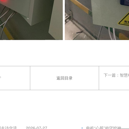
下一篇：
智慧
产
返回目录
测走访交流
2026-07-27
电机“心脏”的守护神—