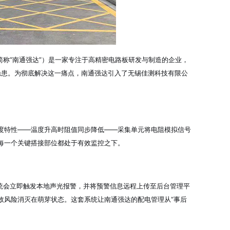
称“南通强达”）是一家专注于高精密电路板研发与制造的企业，
隐患。为彻底解决这一痛点，南通强达引入了无锡佳测科技有限公
度特性——温度升高时阻值同步降低——采集单元将电阻模拟信号
每一个关键搭接部位都处于有效监控之下。
会立即触发本地声光报警，并将预警信息远程上传至后台管理平
故风险消灭在萌芽状态。这套系统让南通强达的配电管理从“事后