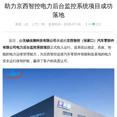
助力京西智控电力后台监控系统项目成功
落地
来源：JC
人气：99
发表时间：2026-07-06
【
小
中
大
】
近日，由
无锡佳测科技有限公司
承建的
京西智控（张家口）汽车零部件
有限公司电力后台监控系统项目
正式投入运行。该系统以稳定、高效、智
能的电力运维管理能力，为京西智控这座汽车零部件智能制造基地的电力
安全运行保驾护航，赢得了客户的高度认可。