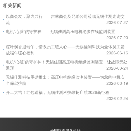
相关新闻
以商会友，聚力共行——吉林商会及兄弟公司莅临无锡佳测走访交
流
2026-07-27
电机“心脏”的守护神——无锡佳测高压电机绝缘在线监测装置
2026-07-20
粽叶飘香迎端午，情系员工暖人心——无锡佳测科技为全体员工发
放端午暖心福利
2026-06-16
电机“心脏”的守护神！无锡佳测高压电机绝缘监测装置，让故障无处
遁形
2026-03-24
无锡佳测科技重磅推出：高压电机绝缘监测装置——为您的电机安
全保驾护航
2026-03-19
开工大吉！红包送福，无锡佳测科技昂扬启航2026新征程
2026-02-24
全国咨询服务热线