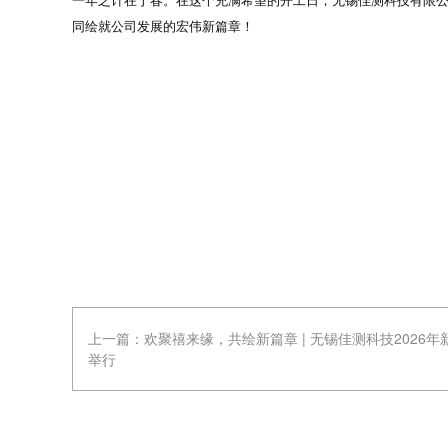
一年之计在于春。在这个充满希望的开工日，无锡佳测科技有限公
同绘就公司发展的宏伟新篇章！
上一篇：
欢聚禧来缘，共绘新篇章 | 无锡佳测科技2026
举行