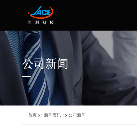
公司新闻
首页
>>
新闻资讯
>>
公司新闻