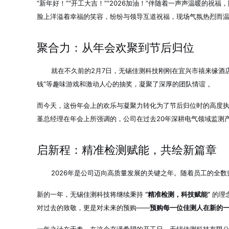
“新年好！”“开工大吉！”“2026加油！”伴随着一声声温暖
脸上洋溢着幸福的笑容，纷纷与领导互道祝福，现场气氛热烈而
聚合力：从年会欢聚到节后归位
就在不久前的2月7日，无锡佳测科技刚刚在宜兴市禧来缘酒店隆
钱”等趣味游戏和激动人心的抽奖，凝聚了深厚的团队情谊
。
而今天，这份年会上的欢乐与凝聚力转化为了节后归位时的高度执
堇总经理在年会上所强调的，公司在过去20年深耕电气领域监测
启新程：精准检测赋能，共绘新篇章
2026年是公司迈向高质量发展的关键之年。随着员工的全数
新的一年，无锡佳测科技将继续秉持
“精准检测，科技赋能”
的理
对过去的致敬，更是对未来的预购——
预购每一位佳测人在新的