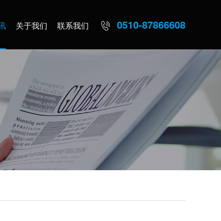
0510-87866608
讯
关于我们
联系我们