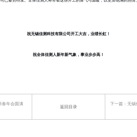
司已蓄势待发。全体佳测人将带着这份开工的喜气与温暖，以更加饱满的热情、
祝无锡佳测科技有限公司开工大吉，业绩长虹！
祝全体佳测人新年新气象，事业步步高！
年新春年会圆满
下一篇：
无锡
返回目录