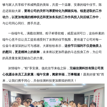
够与家人共享粽子和咸鸭蛋的美味，共度一个温馨、安康的端午佳节
。陈
总还鼓励大家，
要将公司的关怀与厚爱转化为脚踏实地、锐意进取的工作
动力，以更加饱满的精神状态和更加务实的工作作风投入到后续工作中
，
与公司同心同行、携手共进
。
一份端午礼，满载佳测情。粽子鲜香软糯，咸蛋油润可口
，这份朴素的
端午心意不仅让员工提前感受到了浓厚的佳节氛围
，更传递了公司对每一
位奋斗者深深的认可与感谢
。大家纷纷表示，
这份节日福利不仅是物质上
的慰问，更是精神上的鼓舞
，未来将以更加昂扬的斗志投身工作，为公司
的高质量发展贡献自己的力量。
浓情端午，“粽”享安康。值此佳节来临之际，
无锡佳测科技有限公司衷
心祝愿全体员工及家属：端午安康，阖家幸福，万事顺遂
！愿美好接“粽”而
来
，让我们携手同心，共创佳测科技更加辉煌的明天！