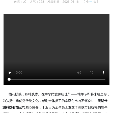
来源：JC
人气：228
发表时间：2026-06-16
【
小
中
大
】
榴花照眼，粽叶飘香。在中华民族传统佳节——端午节即将来临之际，
为弘扬中华优秀传统文化，感谢全体员工的辛勤付出与不懈奋斗，
无锡佳
测科技有限公司
精心筹备，于近日为全体员工发放了满载节日祝福的端午