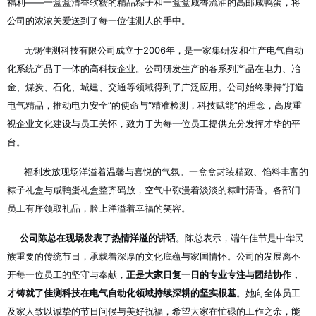
福利——一盒盒清香软糯的精品粽子和一盒盒咸香流油的高邮咸鸭蛋
，将
公司的浓浓关爱送到了每一位佳测人的手中。
无锡佳测科技有限公司成立于2006年，是一家集研发和生产电气自动
化系统产品于一体的高科技企业
。公司研发生产的各系列产品在电力、冶
金、煤炭、石化、城建、交通等领域得到了广泛应用
。公司始终秉持“打造
电气精品，推动电力安全”的使命
与“精准检测，科技赋能”的理念
，高度重
视企业文化建设与员工关怀，致力于为每一位员工提供充分发挥才华的平
台
。
福利发放现场洋溢着温馨与喜悦的气氛。一盒盒封装精致、馅料丰富的
粽子礼盒与咸鸭蛋礼盒整齐码放
，空气中弥漫着淡淡的粽叶清香。各部门
员工有序领取礼品，脸上洋溢着幸福的笑容
。
公司陈总在现场发表了热情洋溢的讲话
。陈总表示，端午佳节是中华民
族重要的传统节日，承载着深厚的文化底蕴与家国情怀
。公司的发展离不
开每一位员工的坚守与奉献，
正是大家日复一日的专业专注与团结协作，
才铸就了佳测科技在电气自动化领域持续深耕的坚实根基
。她向全体员工
及家人致以诚挚的节日问候与美好祝福
，希望大家在忙碌的工作之余，能