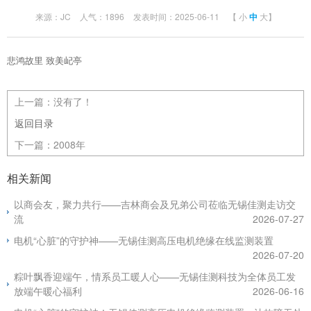
来源：JC
人气：1896
发表时间：2025-06-11
【
小
中
大
】
悲鸿故里 致美屺亭
上一篇：
没有了！
返回目录
下一篇：
2008年
相关新闻
以商会友，聚力共行——吉林商会及兄弟公司莅临无锡佳测走访交
流
2026-07-27
电机“心脏”的守护神——无锡佳测高压电机绝缘在线监测装置
2026-07-20
粽叶飘香迎端午，情系员工暖人心——无锡佳测科技为全体员工发
放端午暖心福利
2026-06-16