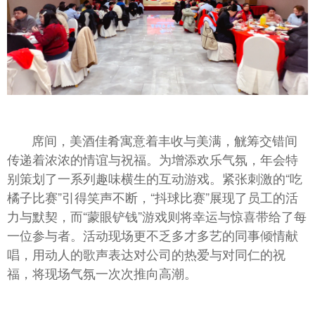
席间，美酒佳肴寓意着丰收与美满，觥筹交错间
传递着浓浓的情谊与祝福。为增添欢乐气氛，年会特
别策划了一系列趣味横生的互动游戏。紧张刺激的“吃
橘子比赛”引得笑声不断，“抖球比赛”展现了员工的活
力与默契，而“蒙眼铲钱”游戏则将幸运与惊喜带给了每
一位参与者。活动现场更不乏多才多艺的同事倾情献
唱，用动人的歌声表达对公司的热爱与对同仁的祝
福，将现场气氛一次次推向高潮。