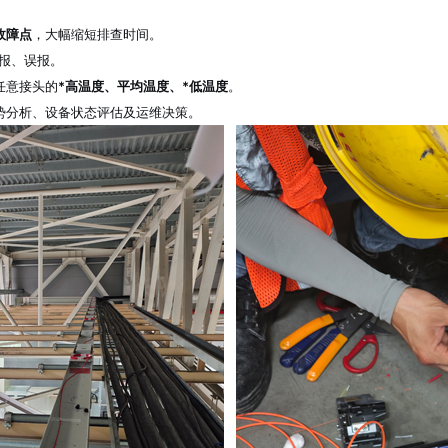
故障点
，大幅缩短排查时间。
报、误报。
任意接头的
*高温度、平均温度、*低温度
。
势分析、设备状态评估及运维决策。