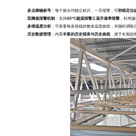
多点精确标号
：每个接头均独立标识，一旦报警，可
秒级定位
双阈值报警机制
：支持
65℃超温报警
及
温升速率报警
，杜绝漏
多维温度分析
：可查看每条母线的整体温度曲线，并随时调取
历史数据管理
：内置
丰富的历史报表与历史曲线
，便于长期趋