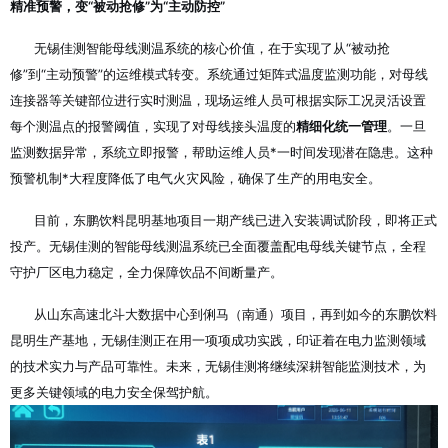
精准预警，变“被动抢修”为“主动防控”
无锡佳测智能母线测温系统的核心价值，在于实现了从“被动抢
修”到“主动预警”的运维模式转变
。系统通过矩阵式温度监测功能，对母线
连接器等关键部位进行实时测温，现场运维人员可根据实际工况灵活设置
每个测温点的报警阈值，实现了对母线接头温度的
精细化统一管理
。一旦
监测数据异常，系统立即报警，帮助运维人员*一时间发现潜在隐患
。这种
预警机制*大程度降低了电气火灾风险，确保了生产的用电安全
。
目前，东鹏饮料昆明基地项目一期产线已进入安装调试阶段，即将正式
投产
。无锡佳测的智能母线测温系统已全面覆盖配电母线关键节点，全程
守护厂区电力稳定，全力保障饮品不间断量产。
从山东高速北斗大数据中心到俐马（南通）项目，再到如今的东鹏饮料
昆明生产基地，无锡佳测正在用一项项成功实践，印证着在电力监测领域
的技术实力与产品可靠性
。未来，无锡佳测将继续深耕智能监测技术，为
更多关键领域的电力安全保驾护航
。