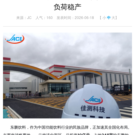
负荷稳产
来源：JC
人气：160
发表时间：2026-06-18
【
小
中
大
】
东鹏饮料，作为中国功能饮料行业的民族品牌，正加速其全国化布局
。