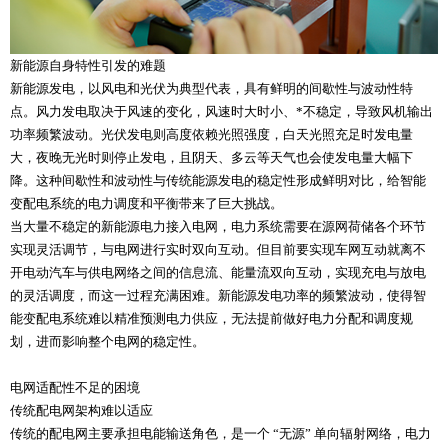
新能源自身特性引发的难题
新能源发电，以风电和光伏为典型代表，具有鲜明的间歇性与波动性特
点。风力发电取决于风速的变化，风速时大时小、*不稳定，导致风机输出
功率频繁波动。光伏发电则高度依赖光照强度，白天光照充足时发电量
大，夜晚无光时则停止发电，且阴天、多云等天气也会使发电量大幅下
降。这种间歇性和波动性与传统能源发电的稳定性形成鲜明对比，给智能
变配电系统的电力调度和平衡带来了巨大挑战。
当大量不稳定的新能源电力接入电网，电力系统需要在源网荷储各个环节
实现灵活调节，与电网进行实时双向互动。但目前要实现车网互动就离不
开电动汽车与供电网络之间的信息流、能量流双向互动，实现充电与放电
的灵活调度，而这一过程充满困难。新能源发电功率的频繁波动，使得智
能变配电系统难以精准预测电力供应，无法提前做好电力分配和调度规
划，进而影响整个电网的稳定性。
电网适配性不足的困境
传统配电网架构难以适应
传统的配电网主要承担电能输送角色，是一个 “无源” 单向辐射网络，电力