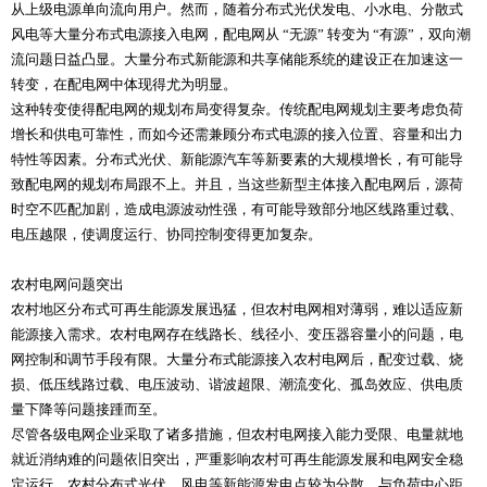
从上级电源单向流向用户。然而，随着分布式光伏发电、小水电、分散式
风电等大量分布式电源接入电网，配电网从 “无源” 转变为 “有源”，双向潮
流问题日益凸显。大量分布式新能源和共享储能系统的建设正在加速这一
转变，在配电网中体现得尤为明显。
这种转变使得配电网的规划布局变得复杂。传统配电网规划主要考虑负荷
增长和供电可靠性，而如今还需兼顾分布式电源的接入位置、容量和出力
特性等因素。分布式光伏、新能源汽车等新要素的大规模增长，有可能导
致配电网的规划布局跟不上。并且，当这些新型主体接入配电网后，源荷
时空不匹配加剧，造成电源波动性强，有可能导致部分地区线路重过载、
电压越限，使调度运行、协同控制变得更加复杂。
农村电网问题突出
农村地区分布式可再生能源发展迅猛，但农村电网相对薄弱，难以适应新
能源接入需求。农村电网存在线路长、线径小、变压器容量小的问题，电
网控制和调节手段有限。大量分布式能源接入农村电网后，配变过载、烧
损、低压线路过载、电压波动、谐波超限、潮流变化、孤岛效应、供电质
量下降等问题接踵而至。
尽管各级电网企业采取了诸多措施，但农村电网接入能力受限、电量就地
就近消纳难的问题依旧突出，严重影响农村可再生能源发展和电网安全稳
定运行。农村分布式光伏、风电等新能源发电点较为分散，与负荷中心距