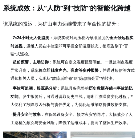
系统成效：从
“人防”到“技防”的智能化跨越
该系统的投运，为矿山电力运维带来了革命性的提升：
7×24小时无人化监测
：系统实现对高压柜内母排温度的
全天候远程实
·
时监视
，运维人员在中控室即可掌握全部温度状态，彻底告别了“盲
猜”式巡检。
超前预警，主动防御
：系统可自定义温度报警阈值。一旦监测点温度
·
异常升高，系统将
立即触发声光、弹窗等多种报警
，并通过短信等方式
通知相关人员，实现从“故障后维修”到“隐患前处置”的转变。
事故可追溯，根源易分析
：系统具备完整的
历史数据存储与事故追忆
·
功能
。发生报警后，可通过调取历史曲线，清晰回溯温度变化过程，*
大便利了故障原因分析与责任界定，为优化运维策略提供数据支撑。
提升安全与效率
：在保障设备安全、预防火灾的同时，大幅减少了人
·
工巡检的频次与安全风险，降低了运维成本，提高了整体生产效率。