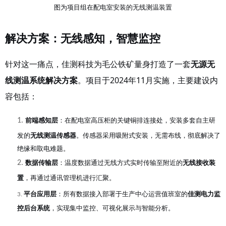
图为项目组在配电室安装的无线测温装置
解决方案：无线感知，智慧监控
针对这一痛点，佳测科技为毛公铁矿量身打造了一套
无源无
线测温系统解决方案
。项目于
2024年11月实施，主要建设内
容包括：
前端感知层
：在配电室高压柜的关键铜排连接处，安装多套自主研
1.
发的
无线测温传感器
。传感器采用吸附式安装，无需布线，彻底解决了
绝缘和取电难题。
数据传输层
：温度数据通过无线方式实时传输至附近的
无线接收装
2.
置
，再通过通讯管理机进行汇聚。
平台应用层
：所有数据接入部署于生产中心运营值班室的
佳测电力监
3.
控后台系统
，实现集中监控、可视化展示与智能分析。