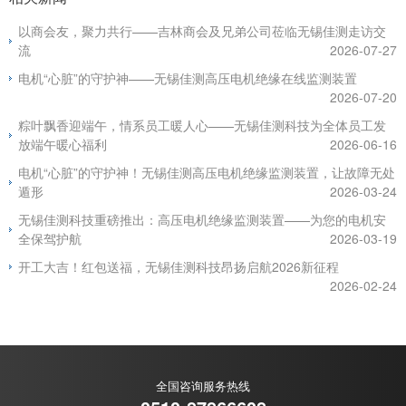
以商会友，聚力共行——吉林商会及兄弟公司莅临无锡佳测走访交
流
2026-07-27
电机“心脏”的守护神——无锡佳测高压电机绝缘在线监测装置
2026-07-20
粽叶飘香迎端午，情系员工暖人心——无锡佳测科技为全体员工发
放端午暖心福利
2026-06-16
电机“心脏”的守护神！无锡佳测高压电机绝缘监测装置，让故障无处
遁形
2026-03-24
无锡佳测科技重磅推出：高压电机绝缘监测装置——为您的电机安
全保驾护航
2026-03-19
开工大吉！红包送福，无锡佳测科技昂扬启航2026新征程
2026-02-24
全国咨询服务热线