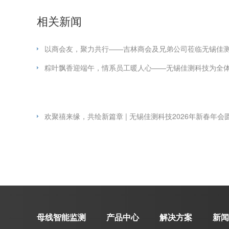
相关新闻
以商会友，聚力共行——吉林商会及兄弟公司莅临无锡佳
粽叶飘香迎端午，情系员工暖人心——无锡佳测科技为全
欢聚禧来缘，共绘新篇章 | 无锡佳测科技2026年新春年会
母线智能监测
产品中心
解决方案
新闻