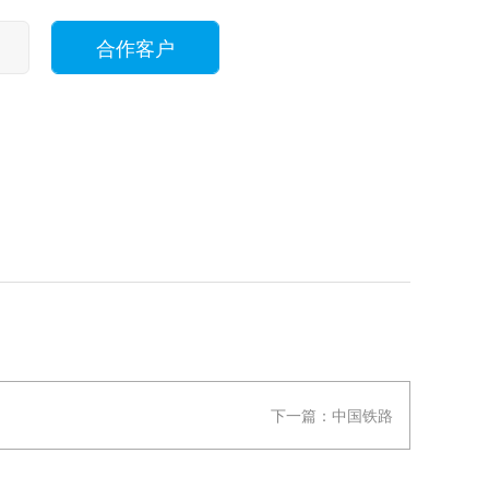
合作客户
下一篇：
中国铁路