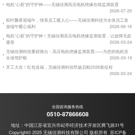
电机“心脏”的守护神——无锡佳测高压电机绝缘在线监测装置
2026-07-20
粽叶飘香迎端午，情系员工暖人心——无锡佳测科技为全体员工发
放端午暖心福利
2026-06-16
电机“心脏”的守护神！无锡佳测高压电机绝缘监测装置，让故障无处
遁形
2026-03-24
无锡佳测科技重磅推出：高压电机绝缘监测装置——为您的电机安
全保驾护航
2026-03-19
开工大吉！红包送福，无锡佳测科技昂扬启航2026新征程
2026-02-24
全国咨询服务热线
0510-87866608
地址：中国江苏省宜兴市屺亭经济技术开发区腾飞路31号
Copyright© 2025 无锡佳测科技有限公司 版权所有
苏ICP备