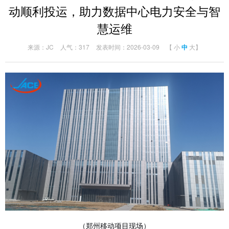
动顺利投运，助力数据中心电力安全与智
慧运维
来源：JC
人气：317
发表时间：2026-03-09
【
小
中
大
】
（郑州移动项目现场）