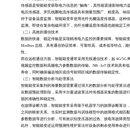
传感器是智能箱变获取电力信息的 “触角”，其性能直接影响电
电压传感器。罗氏线圈电流传感器具有测量范围广、精度高、响应
对于设备温度监测，智能箱变常使用光纤光栅温度传感器。这种
监测。即使在复杂电磁环境下，光纤光栅温度传感器也能稳定工
（二）高效的通信技术
数据的快速、稳定传输是实现精准电力监控的重要保障。智能箱
Modbus 总线，具有通信协议简单、可靠性高、成本低等特点，
性。
而在远程通信方面，智能箱变通常采用无线通信技术，如 4G/5G 
视频监控数据和高频电力参数数据的传输。NB - IoT 技术
寿命，同时确保偏远地区或信号较弱区域的数据传输稳定性。
（三）智能数据分析与处理算法
智能箱变采集到的海量数据需要通过强大的数据分析与处理算法
在数据预处理阶段，采用卡尔曼滤波算法对传感器采集的数据进行
据的准确性和稳定性。
在故障诊断方面，智能箱变常采用基于机器学习的故障诊断算法，
之间的映射关系。当实时监测数据与训练模型中的故障模式相匹配
参数数据等进行分析，可有效识别变压器的过热、放电等故障类
此外，智能箱变还运用预测性维护算法对设备的剩余使用寿命进