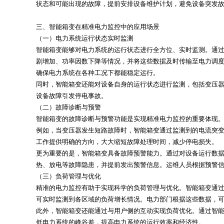
状态和可能出现的故障，提前安排设备维护计划，避免设备突发
三、智能箱变在精准电力监控中的应用场景
（一）电力系统运行状态实时监测
智能箱变能够对电力系统的运行状态进行全方位、实时监测。通
剧增加、功率因数下降等情况，并将这些数据及时传输至电力调
确保电力系统在各种工况下都能稳定运行。
同时，智能箱变还能对设备自身的运行状态进行监测，包括变压
设备故障引发停电事故。
（二）故障诊断与预警
智能箱变的故障诊断与预警功能是实现精准电力监控的重要体现
例如，当变压器发生短路故障时，智能箱变通过监测到的电流突
工作提供明确的方向，大大缩短故障处理时间，减少停电损失。
更为重要的是，智能箱变具备故障预警能力。通过对设备运行数
热、放电等故障隐患，并提前发出预警信息。运维人员根据预警
（三）负荷管理与优化
精准的电力监控有助于实现科学的负荷管理与优化。智能箱变通
可实时监测到各区域的负荷增长情况。电力部门根据这些数据，
此外，智能箱变还能通过与用户侧的互动实现负荷优化。通过智
低电力系统的峰谷差，提高电力系统的运行效率和经济性。