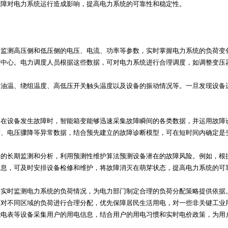
故障对电力系统运行造成影响，提高电力系统的可靠性和稳定性。
过监测高压侧和低压侧的电压、电流、功率等参数，实时掌握电力系统的负荷变
度中心。电力调度人员根据这些数据，可对电力系统进行合理调度，如调整变压
器油温、绕组温度、高低压开关触头温度以及设备的振动情况等。一旦发现设备
。在设备发生故障时，智能箱变能够迅速采集故障瞬间的各类数据，并运用故障
变、电压骤降等异常数据，结合预先建立的故障诊断模型，可在短时间内确定是
据的长期监测和分析，利用预测性维护算法预测设备潜在的故障风险。例如，根
信息，可及时安排设备检修和维护，将故障消灭在萌芽状态，提高电力系统的可
过实时监测电力系统的负荷情况，为电力部门制定合理的负荷分配策略提供依据
可对不同区域的负荷进行合理分配，优先保障居民生活用电，对一些非关键工业
能电表等设备采集用户的用电信息，结合用户的用电习惯和实时电价政策，为用