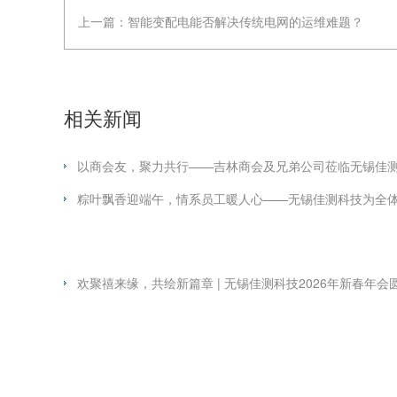
上一篇：
智能变配电能否解决传统电网的运维难题？
相关新闻
以商会友，聚力共行——吉林商会及兄弟公司莅临无锡佳
粽叶飘香迎端午，情系员工暖人心——无锡佳测科技为全
欢聚禧来缘，共绘新篇章 | 无锡佳测科技2026年新春年会