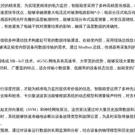
力监控的精准度。为实现更精准的电力监控，智能箱变采用了多种高精度传感器
速度快等优点，能够准确测量大电流且对被测电路影响*小；电容分压式电压
传感器利用光纤光栅的温度敏感特性，能够实现分布式温度测量，对变压器绕组
作，有效避免了电磁干扰对测量结果的影响，确保了温度数据的准确性。
变借助多种通信技术构建起可靠的数据传输通道。在箱变内部，采用现场总线技
能够满足箱变内部设备间数据传输的需求。通过 Modbus 总线，传感器将采
网络或 NB - IoT 技术。4G/5G 网络具有高速率、大带宽的优势，能够实
则具有低功耗、广覆盖的特点，适合传输小数据量、低频率的设备状态信息，如箱
进行深度挖掘，才能为精准电力监控提供有价值的信息。智能箱变运用了多种先
去噪和校准。卡尔曼滤波算法能够根据系统的动态模型和测量噪声特性，对含
如支持向量机（SVM）和神经网络算法。这些算法通过对大量历史故障数据
时，系统能够快速准确地诊断出设备故障类型和故障位置，为及时采取维修措施提
型。
行预测。通过对设备运行数据的长期监测和分析，结合设备的物理模型和历史故