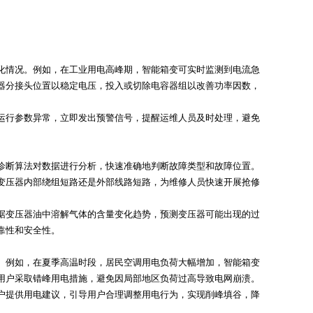
化情况。例如，在工业用电高峰期，智能箱变可实时监测到电流急
器分接头位置以稳定电压，投入或切除电容器组以改善功率因数，
运行参数异常，立即发出预警信号，提醒运维人员及时处理，避免
诊断算法对数据进行分析，快速准确地判断故障类型和故障位置。
变压器内部绕组短路还是外部线路短路，为维修人员快速开展抢修
据变压器油中溶解气体的含量变化趋势，预测变压器可能出现的过
靠性和安全性。
。例如，在夏季高温时段，居民空调用电负荷大幅增加，智能箱变
用户采取错峰用电措施，避免因局部地区负荷过高导致电网崩溃。
户提供用电建议，引导用户合理调整用电行为，实现削峰填谷，降