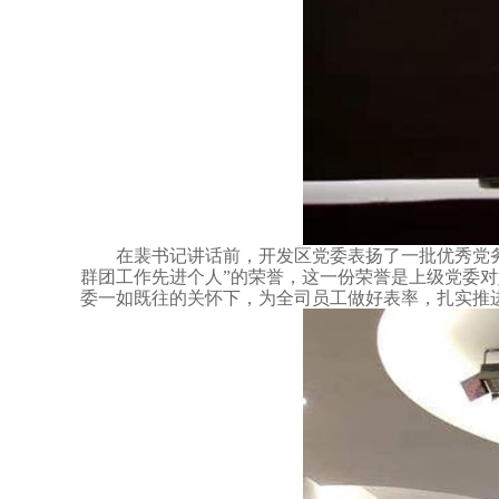
在裴书记讲话前，开发区党委表扬了一批优秀党务工
群团工作先进个人”的荣誉，这一份荣誉是上级党委
委一如既往的关怀下，为全司员工做好表率，扎实推