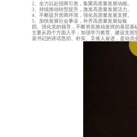
2、全力以赴招商引资，集聚高质量发展动能。
3、持续推动转型提升，激发高质量发展活力。
4、不断提升营商环境，强化高质量发展支撑。
5、加快发展社会事业，补齐高质量发展短板
四、强化党的领导，不断夯实推动发挥的基层基
主要从四个方面入手：加强学习教育、建设支部堡
裴书记的讲话恳切、朴实、又催人奋进，是动员全