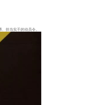
搏、担当实干的动员令。