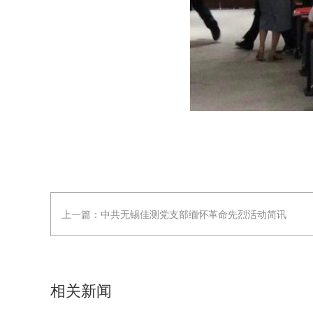
上一篇：
中共无锡佳测党支部缅怀革命先烈活动简讯
相关新闻