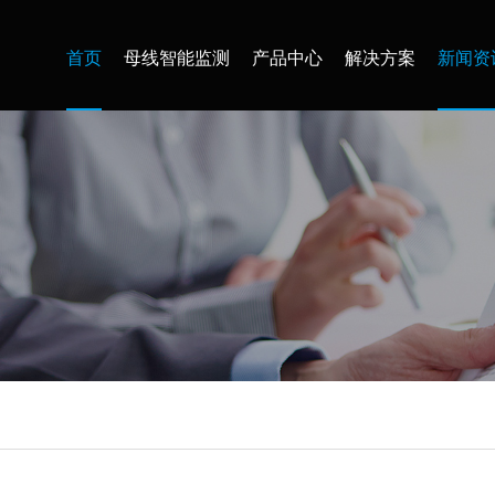
首页
母线智能监测
产品中心
解决方案
新闻资