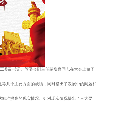
党工委副书记、管委会副主任裴焕良同志在大会上做了
等几个主要方面的成绩，同时指出了发展中的问题和
标准提高的现实情况。针对现实情况提出了三大要