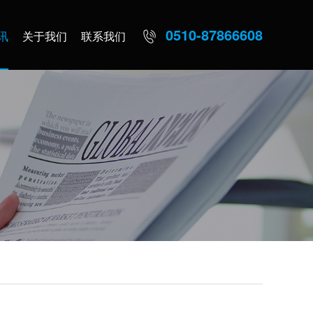
0510-87866608
讯
关于我们
联系我们