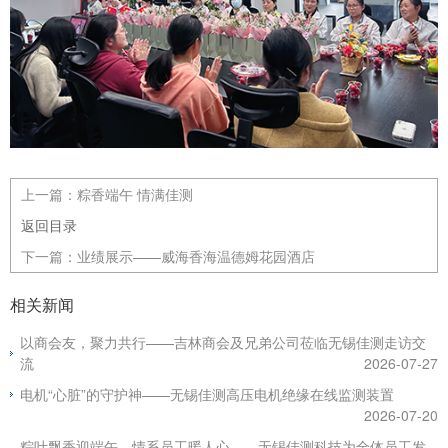
上一篇：
粽香端午 情满佳测
返回目录
下一篇：
业绩展示——威海香海温德姆花园酒店
相关新闻
以商会友，聚力共行——吉林商会及兄弟公司莅临无锡佳测走访交
流
2026-07-27
电机“心脏”的守护神——无锡佳测高压电机绝缘在线监测装置
2026-07-20
粽叶飘香迎端午，情系员工暖人心——无锡佳测科技为全体员工发