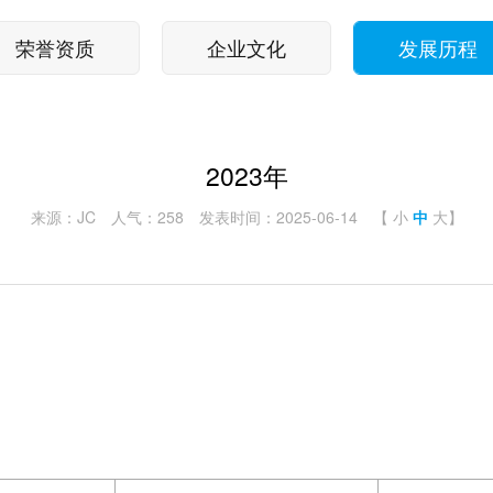
荣誉资质
企业文化
发展历程
2023年
来源：JC
人气：258
发表时间：2025-06-14
【
小
中
大
】