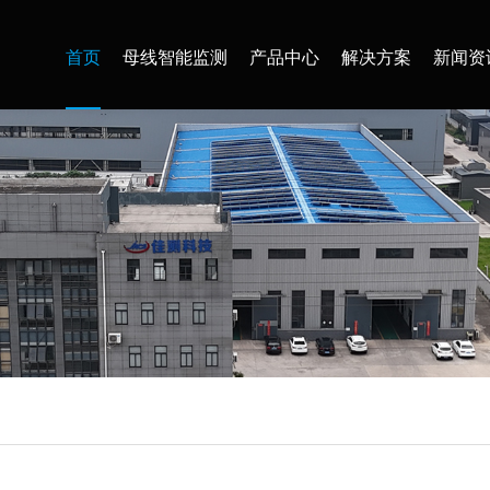
首页
母线智能监测
产品中心
解决方案
新闻资