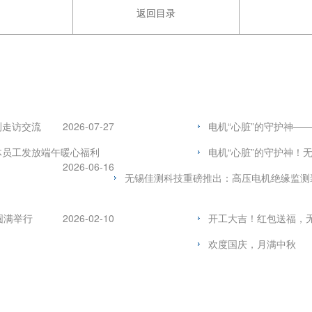
返回目录
测走访交流
2026-07-27
电机“心脏”的守护神—
体员工发放端午暖心福利
电机“心脏”的守护神！
2026-06-16
无锡佳测科技重磅推出：高压电机绝缘监测
圆满举行
2026-02-10
开工大吉！红包送福，无
欢度国庆，月满中秋