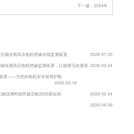
下一篇：
2024年
—无锡佳测高压电机绝缘在线监测装置
2026-07-20
无锡佳测高压电机绝缘监测装置，让故障无处遁形
2026-03-24
装置——为您的电机安全保驾护航
2026-03-19
锡佳测科技昂扬启航2026新征程
2026-02-24
2025-09-30