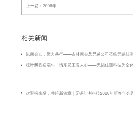
上一篇：
2009年
相关新闻
以商会友，聚力共行——吉林商会及兄弟公司莅临无锡佳
粽叶飘香迎端午，情系员工暖人心——无锡佳测科技为全
欢聚禧来缘，共绘新篇章 | 无锡佳测科技2026年新春年会