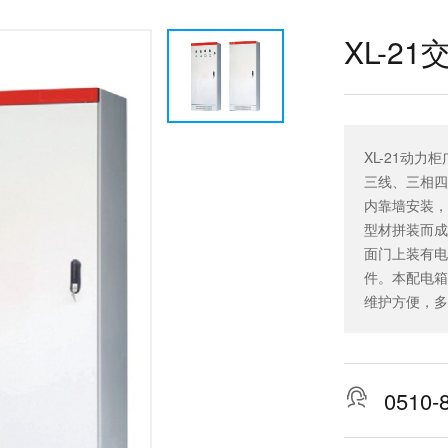
XL-2
XL-21动
三线、三相四
内靠墙安装，
型材拼装而成
面门上装有电
件。本配电箱
维护方便，多

0510-