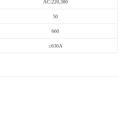
AC:220,380
50
660
≤630A