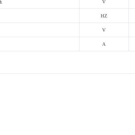
压
V
HZ
V
A