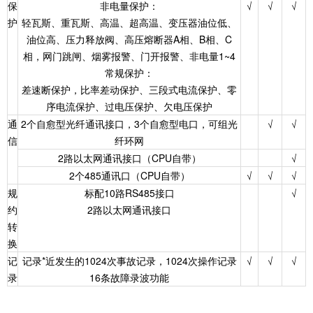
保
非电量保护：
√
√
√
护
轻瓦斯、重瓦斯、高温、超高温、变压器油位低、
油位高、压力释放阀、高压熔断器A相、B相、C
相，网门跳闸、烟雾报警、门开报警、非电量1~4
常规保护：
差速断保护，比率差动保护、三段式电流保护、零
序电流保护、过电压保护、欠电压保护
通
2个自愈型光纤通讯接口，3个自愈型电口，可组光
√
√
信
纤环网
2路以太网通讯接口（CPU自带）
√
2个485通讯口（CPU自带）
√
√
√
规
标配10路RS485接口
√
约
2路以太网通讯接口
转
换
记
记录*近发生的1024次事故记录，1024次操作记录
√
√
√
录
16条故障录波功能