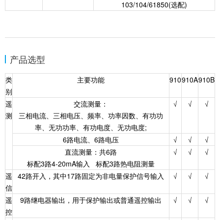
103/104/61850(选配)
产品选型
类
主要功能
910
910A
910B
别
遥
交流测量：
√
√
√
测
三相电流、三相电压、频率、功率因数、有功功
率、无功功率、有功电度、无功电度;
6路电流、6路电压
√
√
√
直流测量：共6路
√
√
√
标配3路4-20mA输入 标配3路热电阻测量
遥
42路开入，其中17路固定为非电量保护信号输入
√
√
√
信
遥
9路继电器输出，用于保护输出或普通遥控输出
√
√
√
控