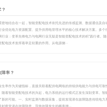
术？
紧密地结合在一起，智能变配电技术依托先进的传感监测、数据通信及自
行业优化电力资源配置、提升供用电管理水平的核心技术解决方案。多个
网行业：变革先锋电力与电网行业无疑是智能变配电技术的积*践行者。
配电技术发挥着举足轻重的作用。从电源侧···
故障率？
发生率作为关键指标，直接关联着配供电网络的持续供电能力与供电可靠
。随着智能变配电技术的兴起，电力系统的运行模式正发生深刻变革。智
了新的可能。一、实时监测与数据采集，提前发现潜在故障隐患传统电力
时察觉潜在故障隐患，导致故障发生的概率增···