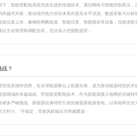
动下，智能变配电系统凭借先进的传感技术、通信网络与智能控制算法，
的跨越式升级，推动现代电力供应体系向更高水平演进。数据采集与分析
数据仪表上传，像物联网断路器、智能仪表、智能模块等设备，仅能读取
以主动管理和调配负荷，无法深入挖掘数据背···
挑战？
源凭借其独特优势，在全球能源舞台上崭露头角，成为推动能源转型的关
能源领域的卓越成就。而智能变配电技术，作为新能源接入电网的关键纽
着诸多严峻挑战。新能源自身特性引发的难题新能源发电，以风电和光伏
大时小、*不稳定，导致风机输出功率频繁波···