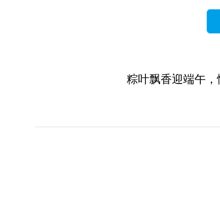
粽叶飘香迎端午，