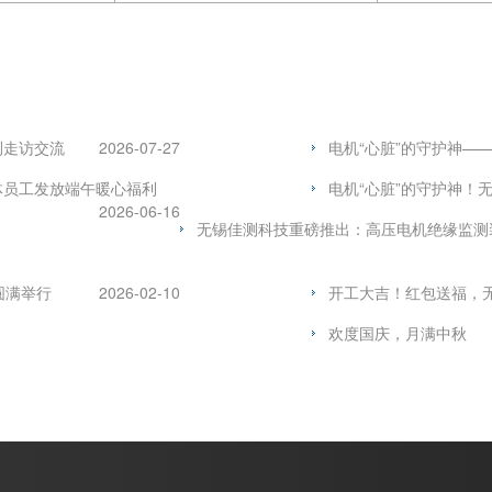
测走访交流
2026-07-27
电机“心脏”的守护神—
体员工发放端午暖心福利
电机“心脏”的守护神！
2026-06-16
无锡佳测科技重磅推出：高压电机绝缘监测
圆满举行
2026-02-10
开工大吉！红包送福，无
欢度国庆，月满中秋