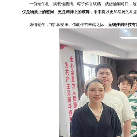
一份端午礼，满载佳测情。粽子鲜香软糯，咸蛋油润可口
，这
仅是物质上的慰问，更是精神上的鼓舞
，未来将以更加昂扬的斗
浓情端午，“粽”享安康。值此佳节来临之际，
无锡佳测科技有