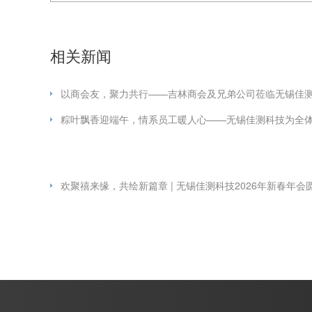
相关新闻
以商会友，聚力共行——吉林商会及兄弟公司莅临无锡佳
粽叶飘香迎端午，情系员工暖人心——无锡佳测科技为全
欢聚禧来缘，共绘新篇章 | 无锡佳测科技2026年新春年会