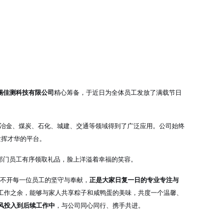
锡佳测科技有限公司
精心筹备，于近日为全体员工发放了满载节日
冶金、煤炭、石化、城建、交通等领域得到了广泛应用
。公司始终
发挥才华的平台
。
部门员工有序领取礼品，脸上洋溢着幸福的笑容
。
不开每一位员工的坚守与奉献，
正是大家日复一日的专业专注与
工作之余，能够与家人共享粽子和咸鸭蛋的美味，共度一个温馨、
风投入到后续工作中
，与公司同心同行、携手共进
。