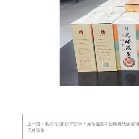
上一篇：
电机“心脏”的守护神！无锡佳测高压电机绝缘监
无处遁形