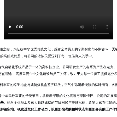
之际，为弘扬中华优秀传统文化，感谢全体员工的辛勤付出与不懈奋斗，
无
油的高邮咸鸭蛋
，将公司的浓浓关爱送到了每一位佳测人的手中。
电气自动化系统产品于一体的高科技企业
。公司研发生产的各系列产品在电力、
”的理念
，高度重视企业文化建设与员工关怀，致力于为每一位员工提供充分
料丰富的粽子礼盒与咸鸭蛋礼盒整齐码放
，空气中弥漫着淡淡的粽叶清香。各
是中华民族重要的传统节日，承载着深厚的文化底蕴与家国情怀
。公司的发展离
根基
。她向全体员工及家人致以诚挚的节日问候与美好祝福
，希望大家在忙碌的
为脚踏实地、锐意进取的工作动力，以更加饱满的精神状态和更加务实的工作作