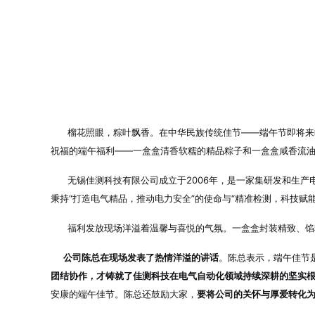
榴花照眼，粽叶飘香。在中华民族传统佳节——端午节即将来临
祝福的端午福利——一盒盒清香软糯的精品粽子和一盒盒咸香流
无锡佳测科技有限公司成立于2006年，是一家集研发和生产
秉持“打造电气精品，推动电力安全”的使命
与“精准检测，科技赋能
福利发放现场洋溢着温馨与喜悦的气氛。一盒盒封装精致、馅
公司陈总在现场发表了热情洋溢的讲话
。陈总表示，端午佳节
团结协作，才铸就了佳测科技在电气自动化领域持续深耕的坚实
安康的端午佳节
。陈总还鼓励大家，
要将公司的关怀与厚爱转化