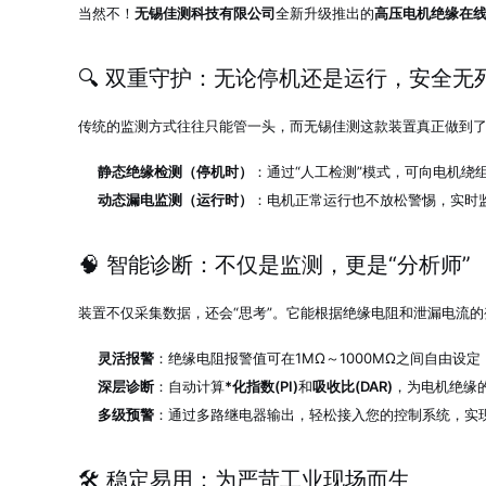
当然不！
无锡佳测科技有限公司
全新升级推出的
高压电机绝缘在
🔍 双重守护：无论停机还是运行，安全无
传统的监测方式往往只能管一头，而无锡佳测这款装置真正做到
静态绝缘检测（停机时）
：通过“人工检测”模式，可向电机绕组
动态漏电监测（运行时）
：电机正常运行也不放松警惕，实时
🧠 智能诊断：不仅是监测，更是“分析师”
装置不仅采集数据，还会“思考”。它能根据绝缘电阻和泄漏电流
灵活报警
：绝缘电阻报警值可在1MΩ～1000MΩ之间自由设定
深层诊断
：自动计算
*化指数(PI)
和
吸收比(DAR)
，为电机绝缘
多级预警
：通过多路继电器输出，轻松接入您的控制系统，实
🛠️ 稳定易用：为严苛工业现场而生