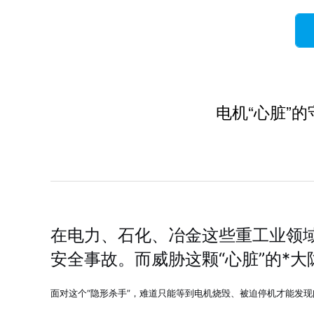
电机“心脏”
在电力、石化、冶金这些重工业领域
安全事故。而威胁这颗“心脏”的*
面对这个“隐形杀手”，难道只能等到电机烧毁、被迫停机才能发现