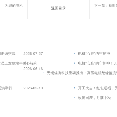
——为您的电机
下一篇：
粽叶
返回目录
测走访交流
2026-07-27
电机“心脏”的守护神—
体员工发放端午暖心福利
电机“心脏”的守护神！
2026-06-16
无锡佳测科技重磅推出：高压电机绝缘监测
圆满举行
2026-02-10
开工大吉！红包送福，无
欢度国庆，月满中秋