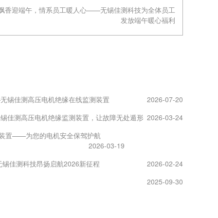
飘香迎端午，情系员工暖人心——无锡佳测科技为全体员工
发放端午暖心福利
—无锡佳测高压电机绝缘在线监测装置
2026-07-20
无锡佳测高压电机绝缘监测装置，让故障无处遁形
2026-03-24
装置——为您的电机安全保驾护航
2026-03-19
锡佳测科技昂扬启航2026新征程
2026-02-24
2025-09-30