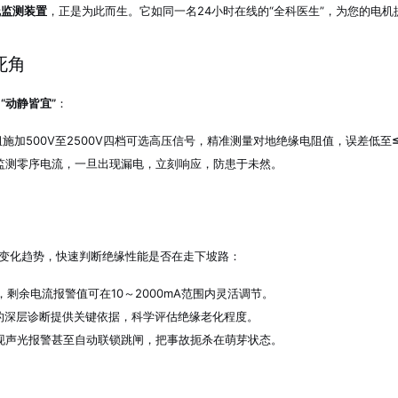
线监测装置
，正是为此而生。它如同一名24小时在线的“全科医生”，为您的电机
死角
了
“动静皆宜”
：
施加500V至2500V四档可选高压信号，精准测量对地绝缘电阻值，误差低至
监测零序电流，一旦出现漏电，立刻响应，防患于未然。
的变化趋势，快速判断绝缘性能是否在走下坡路：
，剩余电流报警值可在10～2000mA范围内灵活调节。
的深层诊断提供关键依据，科学评估绝缘老化程度。
现声光报警甚至自动联锁跳闸，把事故扼杀在萌芽状态。