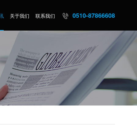
0510-87866608
讯
关于我们
联系我们