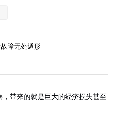
让故障无处遁形
摆，带来的就是巨大的经济损失甚至
。