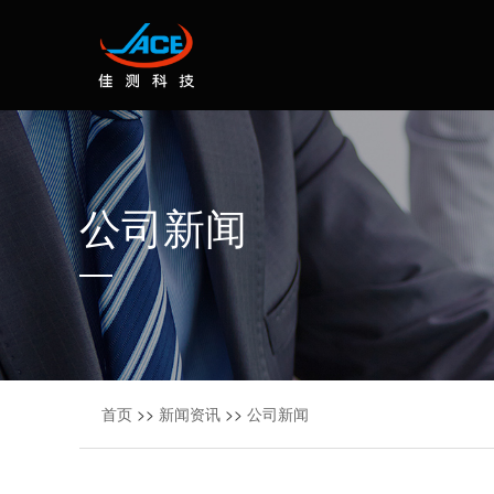
公司新闻
首页
>>
新闻资讯
>>
公司新闻